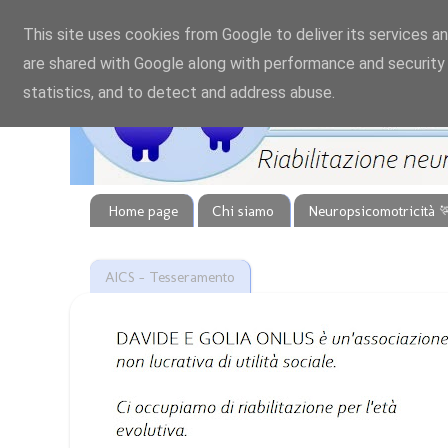
This site uses cookies from Google to deliver its services an
are shared with Google along with performance and security 
statistics, and to detect and address abuse.
Home page
Chi siamo
Neuropsicomotricità 
AICS - Tesseramento